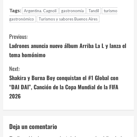
Tags:
Argentina. Cagnoli
gastronomía
Tandil
turismo
gastronómico
Turismos y sabores Buenos Aires
C
Previous:
o
Ladrones anuncia nuevo álbum Arriba La L y lanza el
tema homónimo
n
Next:
t
Shakira y Burna Boy conquistan el #1 Global con
i
“DAI DAI”, Canción de la Copa Mundial de la FIFA
n
2026
u
e
Deja un comentario
R