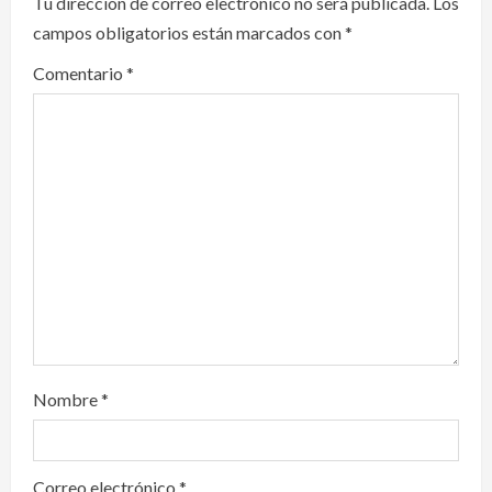
Tu dirección de correo electrónico no será publicada.
Los
e
campos obligatorios están marcados con
*
Comentario
*
a
d
i
n
g
Nombre
*
Correo electrónico
*