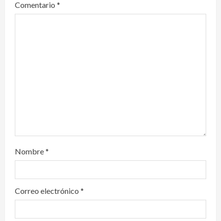
Comentario
*
a
d
i
n
g
Nombre
*
Correo electrónico
*