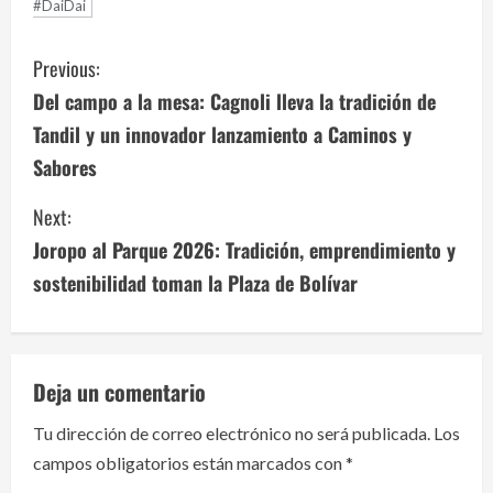
#DaiDai
C
Previous:
o
Del campo a la mesa: Cagnoli lleva la tradición de
Tandil y un innovador lanzamiento a Caminos y
n
Sabores
t
Next:
i
Joropo al Parque 2026: Tradición, emprendimiento y
n
sostenibilidad toman la Plaza de Bolívar
u
e
Deja un comentario
R
Tu dirección de correo electrónico no será publicada.
Los
e
campos obligatorios están marcados con
*