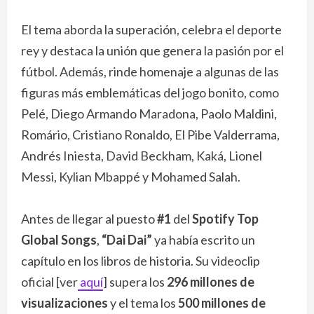
El tema aborda la superación, celebra el deporte
rey y destaca la unión que genera la pasión por el
fútbol. Además, rinde homenaje a algunas de las
figuras más emblemáticas del jogo bonito, como
Pelé, Diego Armando Maradona, Paolo Maldini,
Romário, Cristiano Ronaldo, El Pibe Valderrama,
Andrés Iniesta, David Beckham, Kaká, Lionel
Messi, Kylian Mbappé y Mohamed Salah.
Antes de llegar al puesto
#1
del
Spotify Top
Global Songs
,
“Dai Dai”
ya había escrito un
capítulo en los libros de historia. Su videoclip
oficial [ver
aquí
] supera los
296 millones de
visualizaciones
y el tema los
500 millones de