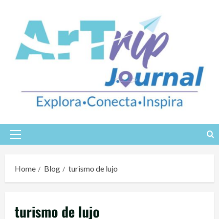
Skip
to
content
Primary
Menu
Home
Blog
turismo de lujo
turismo de lujo