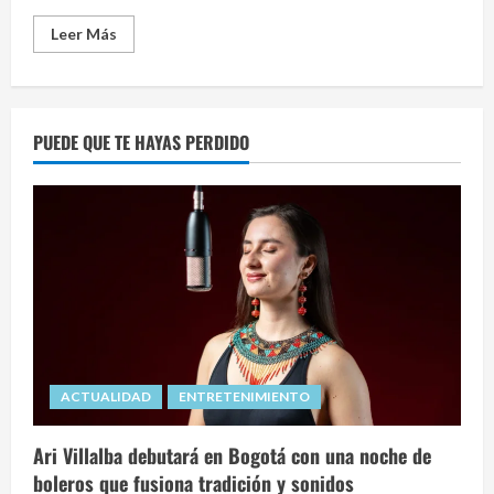
Read
Leer Más
more
about
Bogotá
se
viste
de
PUEDE QUE TE HAYAS PERDIDO
gala:
nace
“Bogotá
Auténtica”
para
conquistar
el
turismo
de
lujo
ACTUALIDAD
ENTRETENIMIENTO
Ari Villalba debutará en Bogotá con una noche de
boleros que fusiona tradición y sonidos