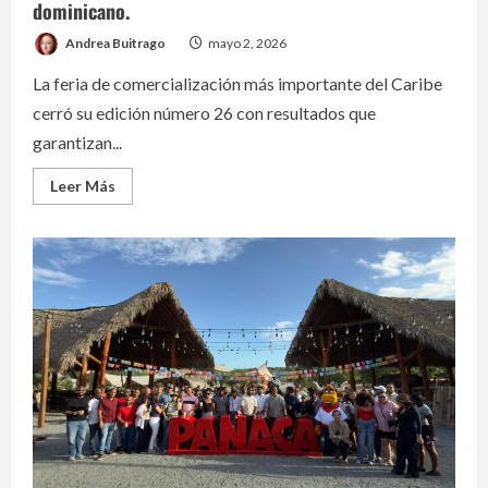
dominicano.
Andrea Buitrago
mayo 2, 2026
La feria de comercialización más importante del Caribe
cerró su edición número 26 con resultados que
garantizan...
Read
Leer Más
more
about
DATE
2026:
Récord
histórico
de
8,000
citas
de
negocios
consolida
el
liderazgo
turístico
dominicano.