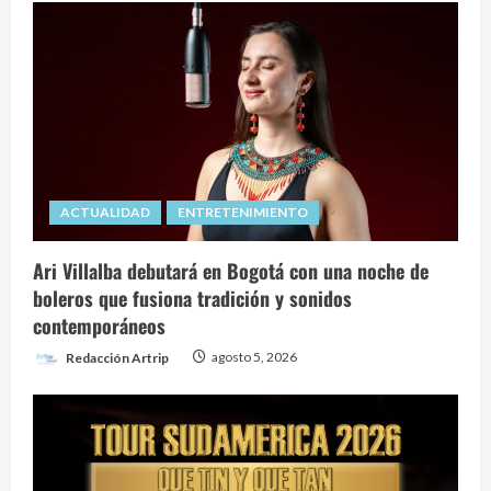
los
destinos
líderes
del
Caribe
ACTUALIDAD
ENTRETENIMIENTO
Ari Villalba debutará en Bogotá con una noche de
boleros que fusiona tradición y sonidos
contemporáneos
Redacción Artrip
agosto 5, 2026