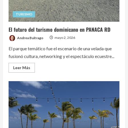
TURISMO
El futuro del turismo dominicano en PANACA RD
Andrea Buitrago
mayo 2, 2026
El parque temático fue el escenario de una velada que
fusionó cultura, networking y el espectáculo ecuestre...
Read
Leer Más
more
about
El
futuro
del
turismo
dominicano
en
PANACA
RD