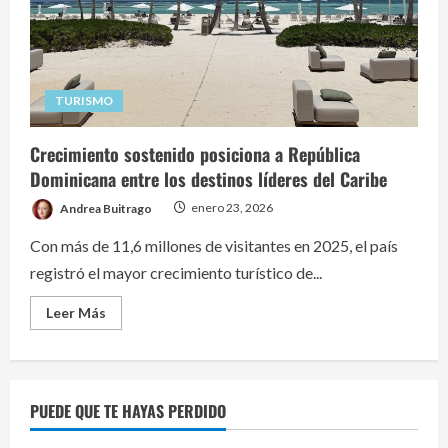
TURISMO
Crecimiento sostenido posiciona a República
Dominicana entre los destinos líderes del Caribe
Andrea Buitrago
enero 23, 2026
Con más de 11,6 millones de visitantes en 2025, el país
registró el mayor crecimiento turístico de...
Read
Leer Más
more
about
Crecimiento
sostenido
posiciona
a
PUEDE QUE TE HAYAS PERDIDO
República
Dominicana
entre