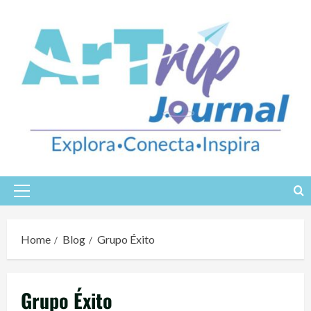
Skip
to
content
Primary
Menu
Home
Blog
Grupo Éxito
Grupo Éxito