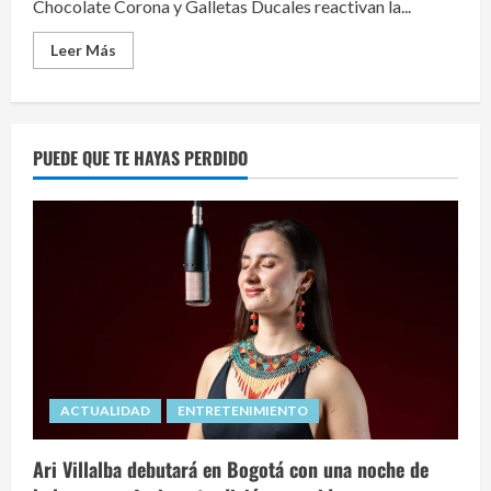
Chocolate Corona y Galletas Ducales reactivan la...
Read
Leer Más
more
about
Grupo
Éxito,
Corona
y
PUEDE QUE TE HAYAS PERDIDO
Ducales
se
unen
para
dinamizar
el
retail
y
el
turismo
gastronómico
en
2026.
ACTUALIDAD
ENTRETENIMIENTO
Ari Villalba debutará en Bogotá con una noche de