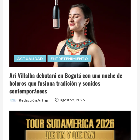
Cadillacs
llegaron
al
Estadio
Ferro
de
Buenos
Aires
ACTUALIDAD
ENTRETENIMIENTO
Ari Villalba debutará en Bogotá con una noche de
boleros que fusiona tradición y sonidos
contemporáneos
Redacción Artrip
agosto 5, 2026