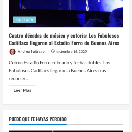
CULTURA
Cuatro décadas de música y euforia: Los Fabulosos
Cadillacs llegaron al Estadio Ferro de Buenos Aires
Andrea Buitrago
diciembre 16, 2025
Con un Estadio Ferro colmado y fechas dobles, Los
Fabulosos Cadillacs llegaron a Buenos Aires tras
recorrer...
Read
Leer Más
more
about
Cuatro
décadas
de
música
PUEDE QUE TE HAYAS PERDIDO
y
euforia:
Los
Fabulosos