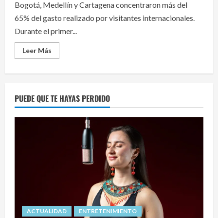
Bogotá, Medellín y Cartagena concentraron más del
65% del gasto realizado por visitantes internacionales.
Durante el primer...
Read
Leer Más
more
about
Turistas
extranjeros
gastaron
1.233
PUEDE QUE TE HAYAS PERDIDO
millones
de
dólares
en
Colombia
con
tarjeta
en
el
primer
semestre
de
2025
ACTUALIDAD
ENTRETENIMIENTO