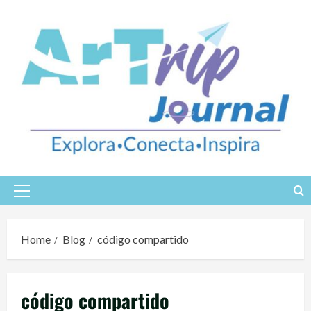
Skip
to
content
Primary
Menu
Home
Blog
código compartido
código compartido