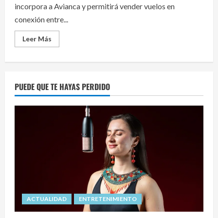
incorpora a Avianca y permitirá vender vuelos en
conexión entre...
Read
Leer Más
more
about
Avianca
se
suma
al
PUEDE QUE TE HAYAS PERDIDO
acuerdo
de
código
compartido
entre
Abra
y
Aerolíneas
Argentinas
ACTUALIDAD
ENTRETENIMIENTO