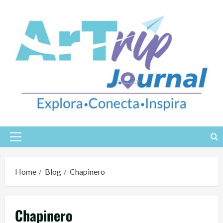
Skip
to
content
Primary
Menu
Home
Blog
Chapinero
Chapinero