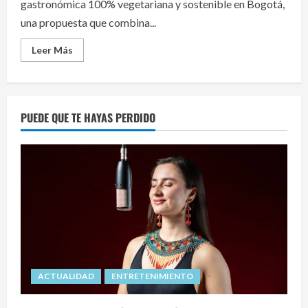
gastronómica 100% vegetariana y sostenible en Bogotá,
una propuesta que combina...
Read
Leer Más
more
about
Ruta
vegetariana
en
Bogotá:
PUEDE QUE TE HAYAS PERDIDO
Chapinero
lanza
experiencia
gastronómica
sostenible
con
10
restaurantes
ACTUALIDAD
ENTRETENIMIENTO