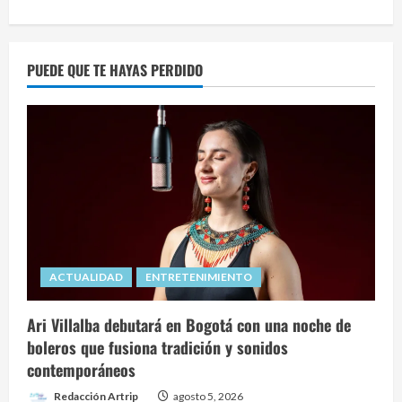
about
Caribe
Mexicano
y
Córdoba:
PUEDE QUE TE HAYAS PERDIDO
Los
protagonistas
de
la
45ª
Vitrina
Turística
de
ANATO
2026
ACTUALIDAD
ENTRETENIMIENTO
Ari Villalba debutará en Bogotá con una noche de
boleros que fusiona tradición y sonidos
contemporáneos
Redacción Artrip
agosto 5, 2026