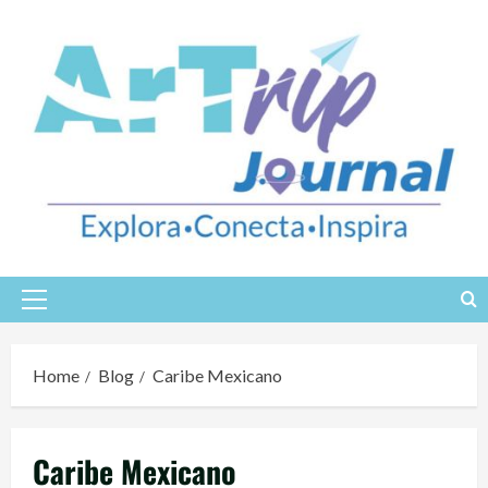
Skip
to
content
Primary
Menu
Home
Blog
Caribe Mexicano
Caribe Mexicano