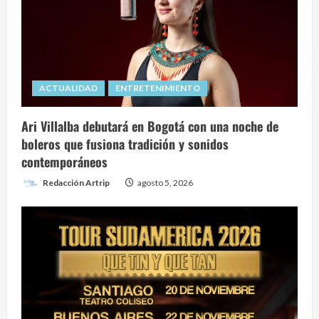
advierte
IATA
ACTUALIDAD
ENTRETENIMIENTO
Ari Villalba debutará en Bogotá con una noche de
boleros que fusiona tradición y sonidos
contemporáneos
Redacción Artrip
agosto 5, 2026