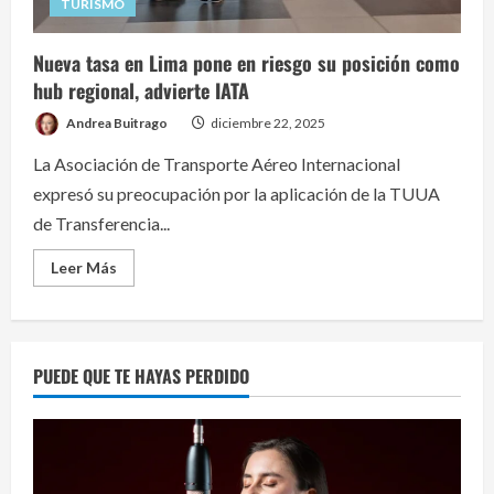
TURISMO
Nueva tasa en Lima pone en riesgo su posición como
hub regional, advierte IATA
Andrea Buitrago
diciembre 22, 2025
La Asociación de Transporte Aéreo Internacional
expresó su preocupación por la aplicación de la TUUA
de Transferencia...
Read
Leer Más
more
about
Nueva
tasa
en
Lima
PUEDE QUE TE HAYAS PERDIDO
pone
en
riesgo
su
posición
como
hub
regional,