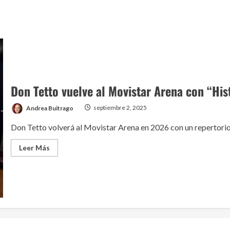
Don Tetto vuelve al Movistar Arena con “His
Andrea Buitrago
septiembre 2, 2025
Don Tetto volverá al Movistar Arena en 2026 con un repertorio 
Read
Leer Más
more
about
Don
Tetto
vuelve
al
Movistar
Arena
con
“Histórico
2.0”