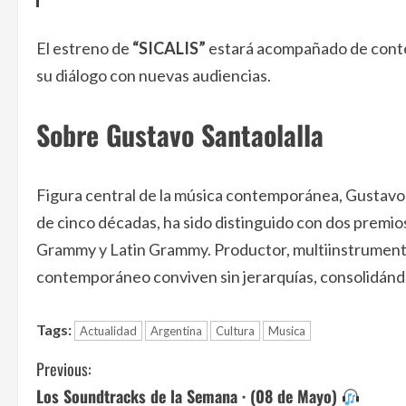
El estreno de
“SICALIS”
estará acompañado de conteni
su diálogo con nuevas audiencias.
Sobre Gustavo Santaolalla
Figura central de la música contemporánea, Gustavo S
de cinco décadas, ha sido distinguido con dos premi
Grammy y Latin Grammy. Productor, multiinstrumentist
contemporáneo conviven sin jerarquías, consolidándo
Tags:
Actualidad
Argentina
Cultura
Musica
C
Previous:
Los Soundtracks de la Semana · (08 de Mayo)