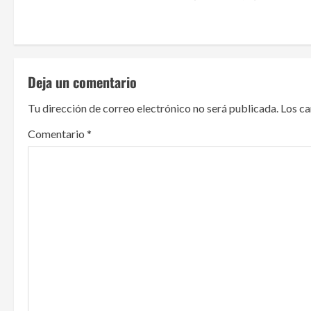
o
n
t
Deja un comentario
i
Tu dirección de correo electrónico no será publicada.
Los c
n
Comentario
*
u
e
R
e
a
d