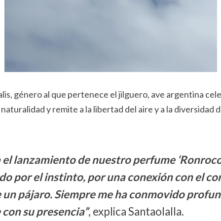
alis, género al que pertenece el jilguero, ave argentina cel
aturalidad y remite a la libertad del aire y a la diversidad 
a el lanzamiento de nuestro perfume ‘Ronroc
 por el instinto, por una conexión con el co
e un pájaro. Siempre me ha conmovido profun
e con su presencia”
, explica Santaolalla.