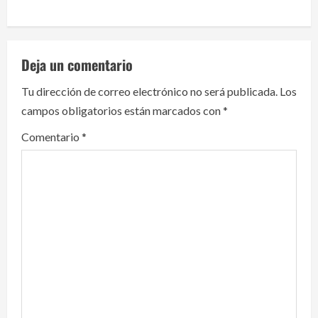
n
u
Deja un comentario
e
Tu dirección de correo electrónico no será publicada.
Los
R
campos obligatorios están marcados con
*
e
Comentario
*
a
d
i
n
g