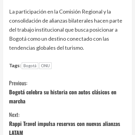
La participación en la Comisión Regional y la
consolidación de alianzas bilaterales hacen parte
del trabajo institucional que busca posicionar a
Bogotá como un destino conectado con las
tendencias globales del turismo.
Tags:
Bogotá
ONU
C
Previous:
o
Bogotá celebra su historia con autos clásicos en
marcha
n
Next:
t
Rappi Travel impulsa reservas con nuevas alianzas
i
LATAM