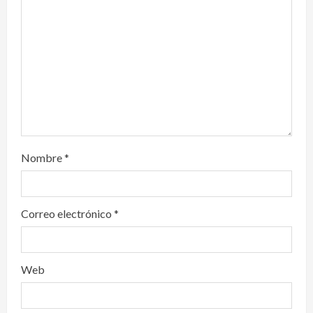
d
i
n
g
Nombre
*
Correo electrónico
*
Web