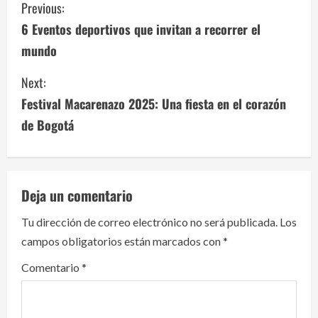
C
Previous:
o
6 Eventos deportivos que invitan a recorrer el
mundo
n
Next:
t
Festival Macarenazo 2025: Una fiesta en el corazón
i
de Bogotá
n
u
Deja un comentario
e
Tu dirección de correo electrónico no será publicada.
Los
R
campos obligatorios están marcados con
*
e
Comentario
*
a